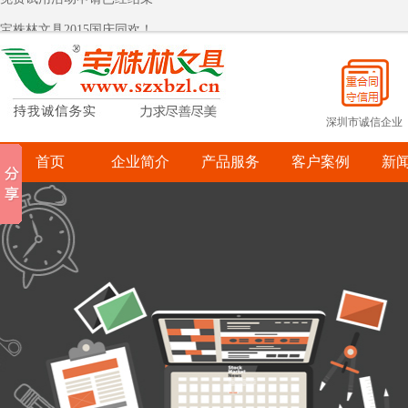
宝株林文具2015国庆同欢！
热烈祝贺宝株林入围罗湖政府采购供应商
宝株林关爱自闭症儿童
宝株林关爱自闭症儿童
深圳市诚信企业
首页
企业简介
产品服务
客户案例
新