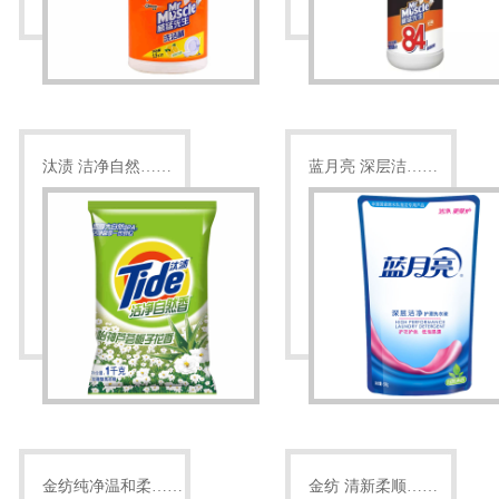
汰渍 洁净自然……
蓝月亮 深层洁……
金纺纯净温和柔……
金纺 清新柔顺……