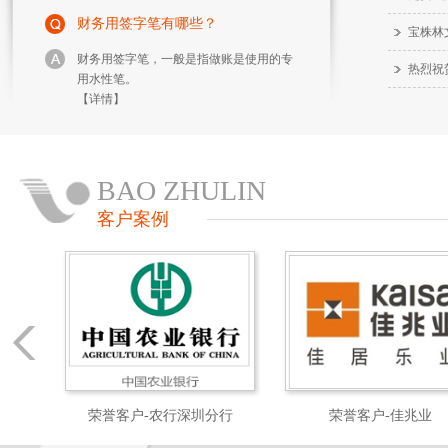
财务用签字笔有哪些？
宝株林
财务用签字笔，一般是指做账是使用的专
用水性笔。
热烈祝
【详情】
新开公司办公用品采购步骤？
新开公司办公用品采购步骤，6个基本的
BAO ZHULIN
步骤可供参考！
客户案例
【详情】
深圳办公用品种类
深圳办公用品种类是多种多样的，我们按
名称分类来说明:有电话机 计算器 打印机
复印机 财务印章 订书……
【详情】
院
荣誉客户-农行深圳分行
荣誉客户-佳兆业