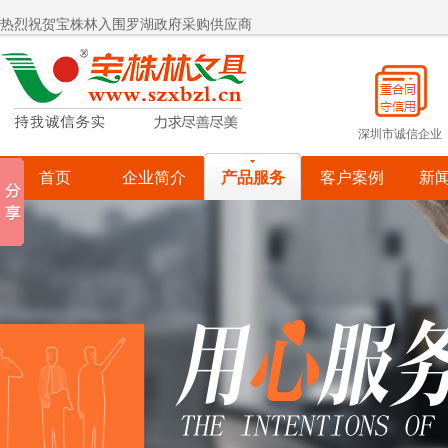
热烈祝贺宝株林入围罗湖政府采购供应商
宝株林关爱自闭症儿童
宝株林关爱自闭症儿童
深圳市诚信企业
首页
企业简介
产品服务
客户案例
新