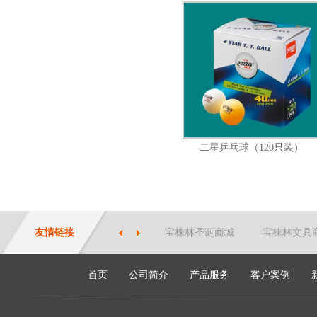
二星乒乓球（120只装）
友情链接
宝株林圣诞商城
宝株林文具
首页
公司简介
产品服务
客户案例