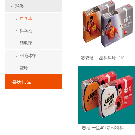
球类
乒乓球
乒乓拍
羽毛球
羽毛球拍
赛璐珞 一星乒乓球（10……
蓝球
喜庆用品
赛福 一星40+新材料乒……