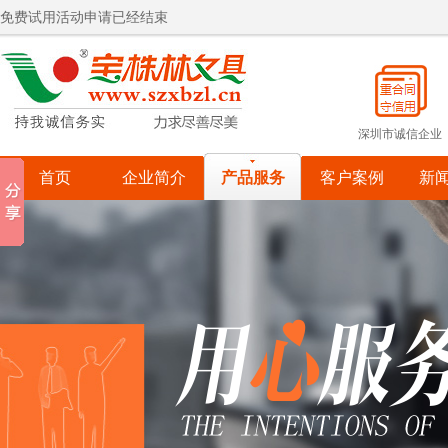
宝株林文具2015国庆同欢！
热烈祝贺宝株林入围罗湖政府采购供应商
宝株林关爱自闭症儿童
宝株林关爱自闭症儿童
深圳市诚信企业
首页
企业简介
产品服务
客户案例
新